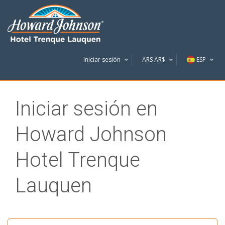
Iniciar sesión
ARS AR$
ESP
U$S
AR$
Iniciar sesión en
Howard Johnson
Hotel Trenque
Lauquen